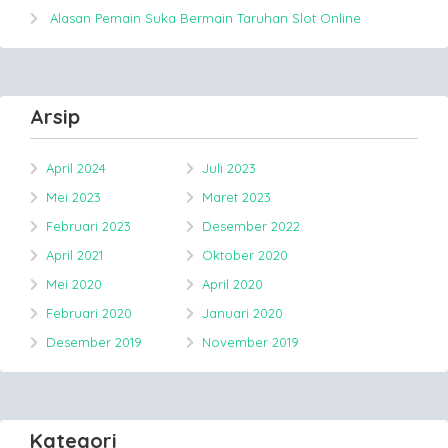
Alasan Pemain Suka Bermain Taruhan Slot Online
Arsip
April 2024
Juli 2023
Mei 2023
Maret 2023
Februari 2023
Desember 2022
April 2021
Oktober 2020
Mei 2020
April 2020
Februari 2020
Januari 2020
Desember 2019
November 2019
Kategori