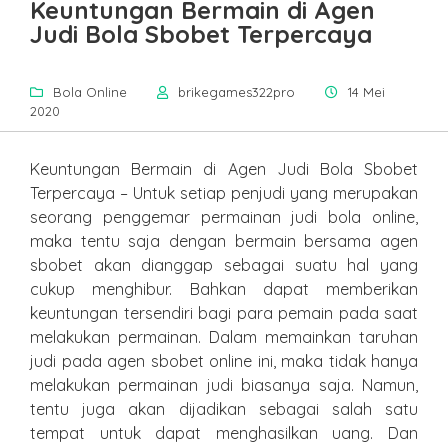
Keuntungan Bermain di Agen
Judi Bola Sbobet Terpercaya
Bola Online
brikegames322pro
14 Mei
2020
Keuntungan Bermain di Agen Judi Bola Sbobet
Terpercaya – Untuk setiap penjudi yang merupakan
seorang penggemar permainan judi bola online,
maka tentu saja dengan bermain bersama agen
sbobet akan dianggap sebagai suatu hal yang
cukup menghibur. Bahkan dapat memberikan
keuntungan tersendiri bagi para pemain pada saat
melakukan permainan. Dalam memainkan taruhan
judi pada agen sbobet online ini, maka tidak hanya
melakukan permainan judi biasanya saja. Namun,
tentu juga akan dijadikan sebagai salah satu
tempat untuk dapat menghasilkan uang. Dan