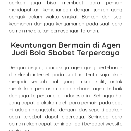
bahkan juga bisa membuat para pemain
mendapatkan kemenangan dengan jumlah yang
banyak dalam waktu singkat. Bahkan dari segi
keamanan dan juga kenyamanan pada saat para
pemain melakukan pemasangan taruhan.
Keuntungan Bermain di Agen
Judi Bola Sbobet Terpercaya
Dengan begitu, banyaknya agen yang bertebaran
di seluruh internet pada saat ini tentu saja akan
menjadi sebuah hal yang cukup sulit, untuk
melakukan pencarian pada sebuah agen terbaik
dan juga terpercaya di Indonesia ini. Sehingga hal
yang dapat dilakukan oleh para pemain pada saat
ini adalah mengetahui dengan jelas seperti apakah
agen tersebut dapat dipercaya. Sehingga para
pemain akan dapat terhindar dari berbagai website
penipuan.