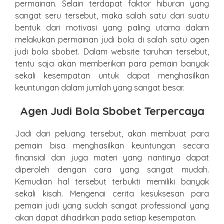
permainan. Selain terdapat faktor hiburan yang
sangat seru tersebut, maka salah satu dari suatu
bentuk dari motivasi yang paling utama dalam
melakukan permainan judi bola di salah satu agen
judi bola sbobet. Dalam website taruhan tersebut,
tentu saja akan memberikan para pemain banyak
sekali kesempatan untuk dapat menghasilkan
keuntungan dalam jumlah yang sangat besar.
Agen Judi Bola Sbobet Terpercaya
Jadi dari peluang tersebut, akan membuat para
pemain bisa menghasilkan keuntungan secara
finansial dan juga materi yang nantinya dapat
diperoleh dengan cara yang sangat mudah.
Kemudian hal tersebut terbukti memiliki banyak
sekali kisah. Mengenai cerita kesuksesan para
pemain judi yang sudah sangat professional yang
akan dapat dihadirkan pada setiap kesempatan.