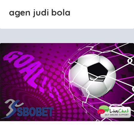
agen judi bola