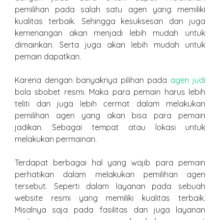
pemilihan pada salah satu agen yang memiliki
kualitas terbaik. Sehingga kesuksesan dan juga
kemenangan akan menjadi lebih mudah untuk
dimainkan. Serta juga akan lebih mudah untuk
pemain dapatkan.
Karena dengan banyaknya pilihan pada
agen judi
bola sbobet resmi. Maka para pemain harus lebih
teliti dan juga lebih cermat dalam melakukan
pemilihan agen yang akan bisa para pemain
jadikan. Sebagai tempat atau lokasi untuk
melakukan permainan.
Terdapat berbagai hal yang wajib para pemain
perhatikan dalam melakukan pemilihan agen
tersebut. Seperti dalam layanan pada sebuah
website resmi yang memiliki kualitas terbaik.
Misalnya saja pada fasilitas dan juga layanan