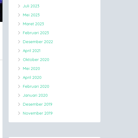
Juli 2023
Mei 2023
Maret 2023
Februari 2023
Desember 2022
April 2021
Oktober 2020
Mei 2020
April 2020
Februari 2020
Januari 2020
Desember 2019
November 2019