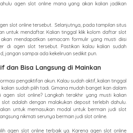
 dahulu agen slot online mana yang akan kalian jadikan
en slot online tersebut. Selanjutnya, pada tampilan situs
 untuk mendaftar. Kalian tinggal klik kolom daftar slot
an akan mendapatkan semacam formulir yang musti diisi
 di agen slot tersebut. Pastikan kalau kalian sudah
, jangan sampai ada kekeliruan sedikit pun.
f dan Bisa Langsung di Mainkan
ormasi pengaktifan akun. Kalau sudah aktif, kalian tinggal
g kalian sudah pilih tadi. Gimana mudah banget kan dalam
agen slot online? Langkah terakhir yang musti kalian
 slot adalah dengan malakukan deposit terlebih dahulu.
kalian untuk memasukan modal untuk bermain judi slot
 langsung nikmati serunya bermain judi slot online.
h agen slot online terbaik ya. Karena agen slot online