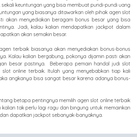
k sekali keuntungan yang bisa membuat pundi-pundi uang
untungan yang biasanya ditawarkan oleh pihak agen slot
pasti akan menyediakan beragam bonus besar yang bisa
tinya. Jadi, kalau kalian mendapatkan jackpot dalam
dapatkan akan semakin besar.
 agen terbaik biasanya akan menyediakan bonus-bonus
ya. Kalau kalian bergabung, pokonya dijamin pasti akan
ngan besar pastinya. Beberapa pemain handal judi slot
slot online terbaik. Itulah yang menyebabkan tiap kali
a angkanya bisa sangat besar karena adanya bonus-
tang betapa pentingnya memilih agen slot online terbaik
 kalian tak perlu lagi ragu dan bingung untuk memainkan
n dan dapatkan jackpot sebanyak-banyaknya.