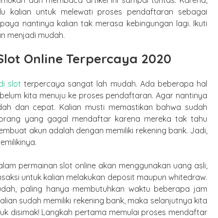
mukan dan membaca artikel ini sampai tuntas. Karena,
du kalian untuk melewati proses pendaftaran sebagai
a nantinya kalian tak merasa kebingungan lagi. Ikuti
an menjadi mudah.
lot Online Terpercaya 2020
di slot
terpercaya sangat lah mudah. Ada beberapa hal
ebelum kita menuju ke proses pendaftaran. Agar nantinya
ah dan cepat. Kalian musti memastikan bahwa sudah
a orang yang gagal mendaftar karena mereka tak tahu
mbuat akun adalah dengan memiliki rekening bank. Jadi,
milikinya.
lam permainan slot online akan menggunakan uang asli,
nsaksi untuk kalian melakukan deposit maupun whitedraw.
udah, paling hanya membutuhkan waktu beberapa jam
alian sudah memiliki rekening bank, maka selanjutnya kita
uk disimak! Langkah pertama memulai proses mendaftar