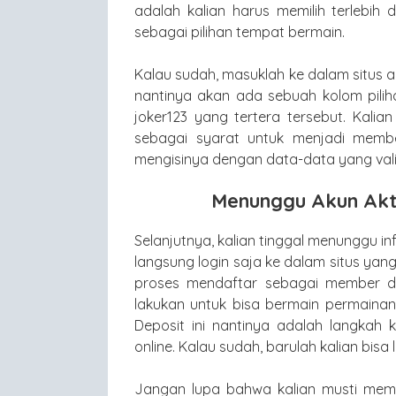
adalah kalian harus memilih terlebih
sebagai pilihan tempat bermain.
Kalau sudah, masuklah ke dalam situs ag
nantinya akan ada sebuah kolom pilihan
joker123 yang tertera tersebut. Kali
sebagai syarat untuk menjadi member
mengisinya dengan data-data yang valid
Menunggu Akun Akti
Selanjutnya, kalian tinggal menunggu inf
langsung login saja ke dalam situs yan
proses mendaftar sebagai member di 
lakukan untuk bisa bermain permainan
Deposit ini nantinya adalah langkah 
online. Kalau sudah, barulah kalian bisa
Jangan lupa bahwa kalian musti memili