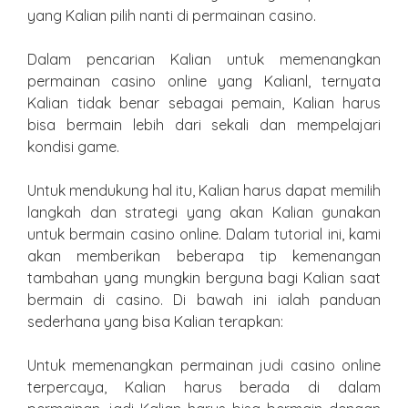
yang Kalian pilih nanti di permainan casino.
Dalam pencarian Kalian untuk memenangkan
permainan casino online yang Kalianl, ternyata
Kalian tidak benar sebagai pemain, Kalian harus
bisa bermain lebih dari sekali dan mempelajari
kondisi game.
Untuk mendukung hal itu, Kalian harus dapat memilih
langkah dan strategi yang akan Kalian gunakan
untuk bermain casino online. Dalam tutorial ini, kami
akan memberikan beberapa tip kemenangan
tambahan yang mungkin berguna bagi Kalian saat
bermain di casino. Di bawah ini ialah panduan
sederhana yang bisa Kalian terapkan:
Untuk memenangkan permainan judi casino online
terpercaya, Kalian harus berada di dalam