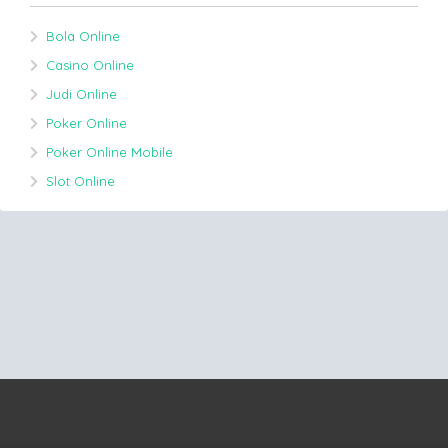
Bola Online
Casino Online
Judi Online
Poker Online
Poker Online Mobile
Slot Online