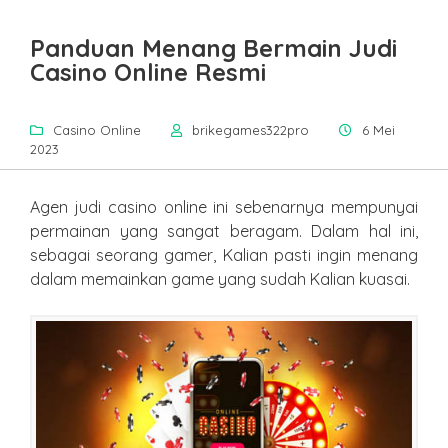
Panduan Menang Bermain Judi
Casino Online Resmi
Casino Online
brikegames322pro
6 Mei
2023
Agen judi casino online ini sebenarnya mempunyai
permainan yang sangat beragam. Dalam hal ini,
sebagai seorang gamer, Kalian pasti ingin menang
dalam memainkan game yang sudah Kalian kuasai.