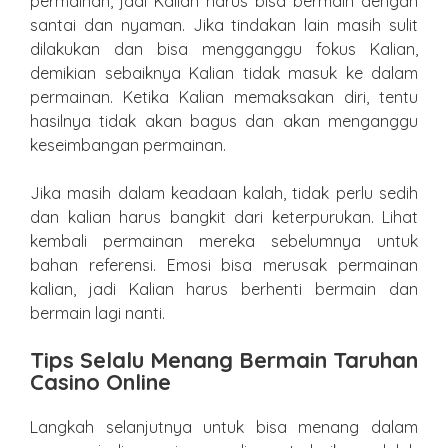
permainan, jadi Kalian harus bisa bermain dengan
santai dan nyaman. Jika tindakan lain masih sulit
dilakukan dan bisa mengganggu fokus Kalian,
demikian sebaiknya Kalian tidak masuk ke dalam
permainan. Ketika Kalian memaksakan diri, tentu
hasilnya tidak akan bagus dan akan menganggu
keseimbangan permainan.
Jika masih dalam keadaan kalah, tidak perlu sedih
dan kalian harus bangkit dari keterpurukan. Lihat
kembali permainan mereka sebelumnya untuk
bahan referensi. Emosi bisa merusak permainan
kalian, jadi Kalian harus berhenti bermain dan
bermain lagi nanti.
Tips Selalu Menang Bermain Taruhan
Casino Online
Langkah selanjutnya untuk bisa menang dalam