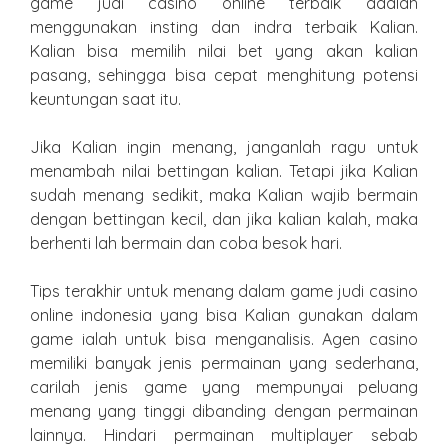
game judi casino online terbaik adalah
menggunakan insting dan indra terbaik Kalian.
Kalian bisa memilih nilai bet yang akan kalian
pasang, sehingga bisa cepat menghitung potensi
keuntungan saat itu.
Jika Kalian ingin menang, janganlah ragu untuk
menambah nilai bettingan kalian. Tetapi jika Kalian
sudah menang sedikit, maka Kalian wajib bermain
dengan bettingan kecil, dan jika kalian kalah, maka
berhenti lah bermain dan coba besok hari.
Tips terakhir untuk menang dalam game judi casino
online indonesia yang bisa Kalian gunakan dalam
game ialah untuk bisa menganalisis. Agen casino
memiliki banyak jenis permainan yang sederhana,
carilah jenis game yang mempunyai peluang
menang yang tinggi dibanding dengan permainan
lainnya. Hindari permainan multiplayer sebab