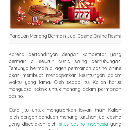
Panduan Menang Bermain Judi Casino Online Resmi
Karena pertandingan dengan kompetitor yang
bermain di seluruh dunia saling berhubungan.
Tentunya bermain di agen permainan casino online
akan membuat mendapatkan keuntungan dalam
waktu yang lama. Oleh sebab itu, Kalian harus
menguasai teknik untuk menang dalam permainan
casino.
Cara jitu untuk mengalahkan lawan main Kalian
ialah dengan panduan menang taruhan judi casino
yang disediakan oleh
situs casino indonesia
yang