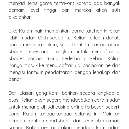
menjadi jenis game terfavorit karena ada banyak
pemain level tinggi dan mereka akan sulit
dikalahkan.
Jika Kalian ingin memainkan game taruhan ini akan
lebih mudah. Oleh sebab itu, Kalian terlebih dahulu
harus membuat akun, situs taruhan casino online
sbobet tepercaya. Langkah untuk mendaftar di
sbobet casino cukup sederhana. Sebab Kalian
hanya masuk ke menu daftar judi casino online dan
mengisi formulir pendaftaran dengan lengkap dan
benar.
Dari ulasan yang kami berikan secara lengkap di
atas, Kalian akan segera mendapatkan cara mudah
untuk menang di judi casino online terbesar, seperti
yang Kalian tunggu-tunggu selama ini. Mainkan
dengan taruhan sportsbook dan teruslah bermain
sampai Kalian percaya akan mendapatkan hadiah