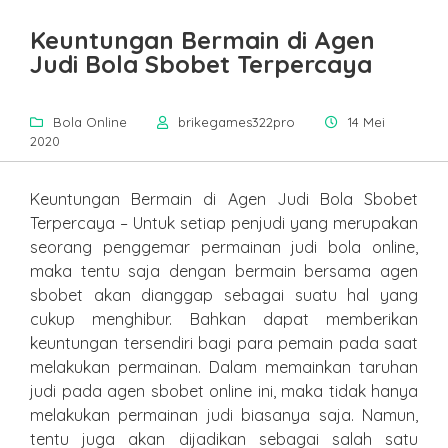
Keuntungan Bermain di Agen
Judi Bola Sbobet Terpercaya
Bola Online
brikegames322pro
14 Mei
2020
Keuntungan Bermain di Agen Judi Bola Sbobet
Terpercaya – Untuk setiap penjudi yang merupakan
seorang penggemar permainan judi bola online,
maka tentu saja dengan bermain bersama agen
sbobet akan dianggap sebagai suatu hal yang
cukup menghibur. Bahkan dapat memberikan
keuntungan tersendiri bagi para pemain pada saat
melakukan permainan. Dalam memainkan taruhan
judi pada agen sbobet online ini, maka tidak hanya
melakukan permainan judi biasanya saja. Namun,
tentu juga akan dijadikan sebagai salah satu