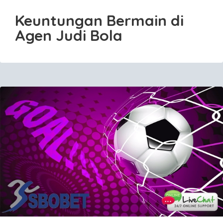
Keuntungan Bermain di
Agen Judi Bola