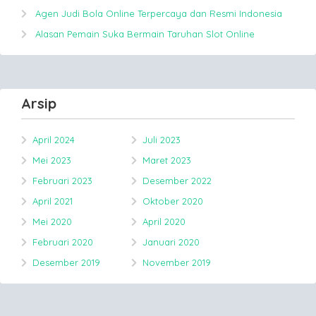
Agen Judi Bola Online Terpercaya dan Resmi Indonesia
Alasan Pemain Suka Bermain Taruhan Slot Online
Arsip
April 2024
Juli 2023
Mei 2023
Maret 2023
Februari 2023
Desember 2022
April 2021
Oktober 2020
Mei 2020
April 2020
Februari 2020
Januari 2020
Desember 2019
November 2019