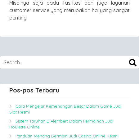
Misalnya saja pada fasilitas dan juga layanan
customer service yang merupakan hal yang sangat
penting.
Pos-pos Terbaru
Cara Mengejar Kemenangan Besar Dalam Game Judi
Slot Resmi
Sistem Taruhan D’Alembert Dalam Permainan Judi
Roulette Online
Panduan Menang Bermain Judi Casino Online Resmi