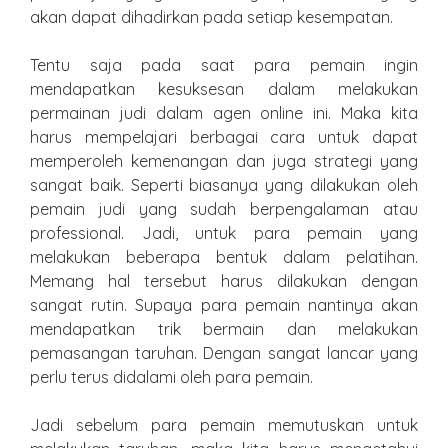
akan dapat dihadirkan pada setiap kesempatan.
Tentu saja pada saat para pemain ingin
mendapatkan kesuksesan dalam melakukan
permainan judi dalam agen online ini. Maka kita
harus mempelajari berbagai cara untuk dapat
memperoleh kemenangan dan juga strategi yang
sangat baik. Seperti biasanya yang dilakukan oleh
pemain judi yang sudah berpengalaman atau
professional. Jadi, untuk para pemain yang
melakukan beberapa bentuk dalam pelatihan.
Memang hal tersebut harus dilakukan dengan
sangat rutin. Supaya para pemain nantinya akan
mendapatkan trik bermain dan melakukan
pemasangan taruhan. Dengan sangat lancar yang
perlu terus didalami oleh para pemain.
Jadi sebelum para pemain memutuskan untuk