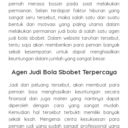
pernah merasa bosan pada saat melakukan
permainan. Selain terdapat faktor hiburan yang
sangat seru tersebut, maka salah satu dari suatu
bentuk dari motivasi yang paling utama dalam
melakukan permainan judi bola di salah satu agen
judi bola sbobet. Dalam website taruhan tersebut,
tentu saja akan memberikan para pemain banyak
sekali kesempatan untuk dapat menghasilkan
keuntungan dalam jumlah yang sangat besar.
Agen Judi Bola Sbobet Terpercaya
Jadi dari peluang tersebut, akan membuat para
pemain bisa menghasilkan keuntungan secara
finansial dan juga materi yang nantinya dapat
diperoleh dengan cara yang sangat mudah.
Kemudian hal tersebut terbukti memiliki banyak
sekali kisah. Mengenai cerita kesuksesan para
pemain judi yang sudah sangat professional yang