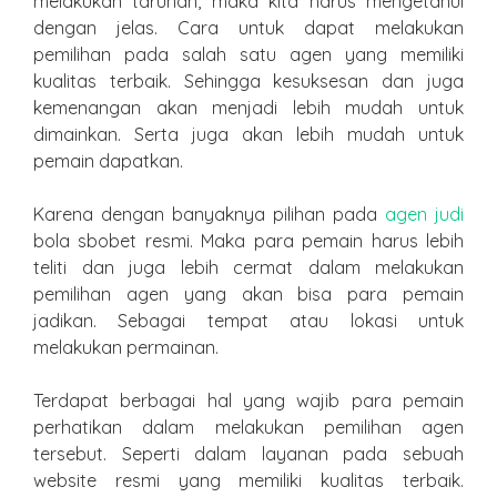
melakukan taruhan, maka kita harus mengetahui
dengan jelas. Cara untuk dapat melakukan
pemilihan pada salah satu agen yang memiliki
kualitas terbaik. Sehingga kesuksesan dan juga
kemenangan akan menjadi lebih mudah untuk
dimainkan. Serta juga akan lebih mudah untuk
pemain dapatkan.
Karena dengan banyaknya pilihan pada
agen judi
bola sbobet resmi. Maka para pemain harus lebih
teliti dan juga lebih cermat dalam melakukan
pemilihan agen yang akan bisa para pemain
jadikan. Sebagai tempat atau lokasi untuk
melakukan permainan.
Terdapat berbagai hal yang wajib para pemain
perhatikan dalam melakukan pemilihan agen
tersebut. Seperti dalam layanan pada sebuah
website resmi yang memiliki kualitas terbaik.