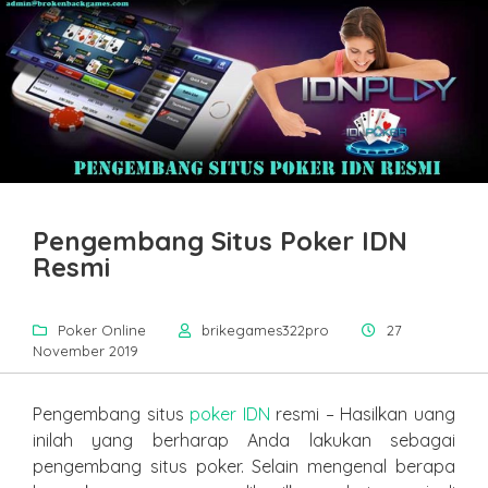
Pengembang Situs Poker IDN
Resmi
Poker Online
brikegames322pro
27
November 2019
Pengembang situs
poker IDN
resmi – Hasilkan uang
inilah yang berharap Anda lakukan sebagai
pengembang situs poker. Selain mengenal berapa