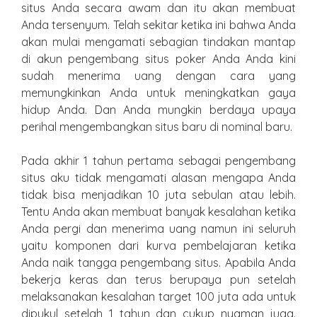
situs Anda secara awam dan itu akan membuat
Anda tersenyum. Telah sekitar ketika ini bahwa Anda
akan mulai mengamati sebagian tindakan mantap
di akun pengembang situs poker Anda Anda kini
sudah menerima uang dengan cara yang
memungkinkan Anda untuk meningkatkan gaya
hidup Anda. Dan Anda mungkin berdaya upaya
perihal mengembangkan situs baru di nominal baru.
Pada akhir 1 tahun pertama sebagai pengembang
situs aku tidak mengamati alasan mengapa Anda
tidak bisa menjadikan 10 juta sebulan atau lebih.
Tentu Anda akan membuat banyak kesalahan ketika
Anda pergi dan menerima uang namun ini seluruh
yaitu komponen dari kurva pembelajaran ketika
Anda naik tangga pengembang situs. Apabila Anda
bekerja keras dan terus berupaya pun setelah
melaksanakan kesalahan target 100 juta ada untuk
dipukul setelah 1 tahun dan cukup nyaman juga.