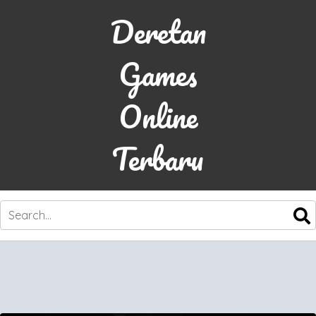
Deretan
Games
Online
Terbaru
SKIP TO CONTENT