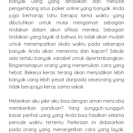
banyak uang yang dihasilkan dari menjadi
pengembang situs poker online yang banyak. Anda
juga berharap tahu berapa lama waktu yang
dibutuhkan untuk mulai mengamati sebagian
tindakan dalam akun afiliasi mereka. Sebagian
tindakan yang layak di bahwa. Ini tidak akan mudah
untuk menempatkan skala waktu pada seberapa
banyak Anda akan menerima dan kapan? Sebab
ada terlalu banyak variabel untuk dipertimbangkan.
Bagaimanapun orang yang menemukan cara yang
hebat. Bekerja keras terang akan menjadikan lebih
banyak uang lebih pesat daripada seseorang yang
tidak berupaya keras sama sekali.
Melainkan aku pikir aku bisa dengan aman mencoba
memberikan panduan? Yang sungguh-sungguh
kasar perihal uang yang Anda bisa hasilkan selama
periode waktu tertentu. Perkiraan ini didasarkan
pada orang yang menargetkan cara yang layak.