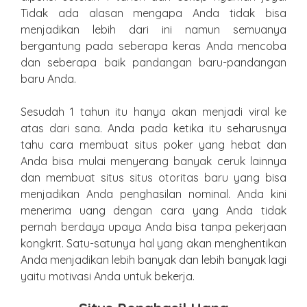
Tidak ada alasan mengapa Anda tidak bisa
menjadikan lebih dari ini namun semuanya
bergantung pada seberapa keras Anda mencoba
dan seberapa baik pandangan baru-pandangan
baru Anda.
Sesudah 1 tahun itu hanya akan menjadi viral ke
atas dari sana. Anda pada ketika itu seharusnya
tahu cara membuat situs poker yang hebat dan
Anda bisa mulai menyerang banyak ceruk lainnya
dan membuat situs situs otoritas baru yang bisa
menjadikan Anda penghasilan nominal. Anda kini
menerima uang dengan cara yang Anda tidak
pernah berdaya upaya Anda bisa tanpa pekerjaan
kongkrit. Satu-satunya hal yang akan menghentikan
Anda menjadikan lebih banyak dan lebih banyak lagi
yaitu motivasi Anda untuk bekerja.