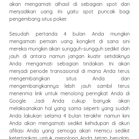
akan mengamati alhasil di sebagian spot dan
menjadikan uang. Ini yaitu spot puncak bagi
pengembang situs poker.
Sesudah pertanda 4 bulan Anda mungkin
mengamati pemain uang kongkrit di sana sini
mereka mungkin akan sungguh-sungguh sedikit dan
jauh di antara namun jangan kuatir setidaknya
Anda mengamati sebagian tindakan. Ini akan
menjadi periode transasional di mana Anda terus
mengembangkan situs Anda dan
mengembangkannya lebih jauh sambil terus
menerima link untuk menolong peringkat Anda di
Google. Jadi Anda cukup banyak akan
melaksanakan hal yang sama seperti yang sudah
Anda lakukan selama 4 bulan terakhir namun kini
Anda akan mengamati sedikit kehidupan di akun
afiliasi Anda yang semoga akan memicu sedikit
ketertarikan untuk menolong Anda tetap berjalan.